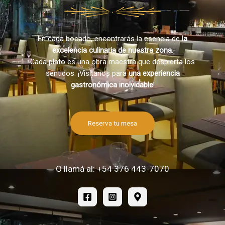
En cada bocado, encontrarás la esencia de
la
excelencia culinaria de nuestra zona
.
Cada plato es una obra maestra que despierta los
sentidos. ¡Visítanos para
una experiencia
gastronómica inolvidable
!
Reserva tu mesa
O llamá al: +54 376 443-7070